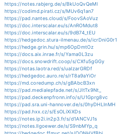
https://notes.rabjerg.de/s/BkUoQvQeMl
https://codimd.pirati.cz/s/MUv6q1an7
https://pad.nantes.cloud/s/FoovSAoVuz
https://doc.interscalar.eu/s/AnROMdut8
https://doc.interscalar.eu/s/9dB74_tEU
https://hedgedoc.stura-ilmenau.de/s/icrDniG0r1
https://hedge.grin.hu/s/mp6OpDmtOz
https://docs.aix.inrae.fr/s/Yama0L3zu
https://docs.snowdrift.coop/s/CXfu5gGGy
https://notas.laotra.red/s/uaIzarGRDf
https://hedgedoc.auro.re/s/rT8a9aYiOr
https://md.coredump.ch/s/gBAbcB3xn
https://pad.medialepfade.net/s/JltTx9Nt_
https://pad.deckenpfronn.info/s/U1Gprg8vc
https://pad.sra.uni-hannover.de/s/0hyDHLInMH
https://pad.hxx.cz/s/EsOLiXiXDs
https://notes.ip2i.in2p3.fr/s/d1ANCVJ1s
https://notes.llgoewer.de/s/S9nbMYp_q
https://hedgedoc.ffmuc.net/s/OONHVfBbi_